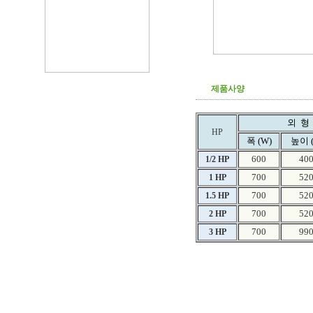
제품사양
외 형
HP
폭 (W)
높이 (
600
40
1/2 HP
700
52
1 HP
700
52
1.5 HP
700
52
2 HP
700
99
3 HP