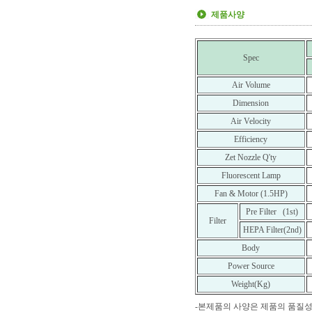
제품사양
Spec
Air Volume
Dimension
Air Velocity
Efficiency
Zet Nozzle Q'ty
Fluorescent Lamp
Fan & Motor (1.5HP)
Pre Filter (1st)
Filter
HEPA Filter(2nd)
Body
Power Source
Weight(Kg)
-본제품의 사양은 제품의 품질성